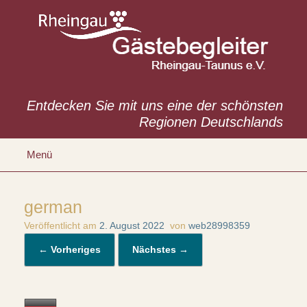
Zum
Inhalt
springen
Entdecken Sie mit uns eine der schönsten
Regionen Deutschlands
Menü
german
Veröffentlicht am
2. August 2022
von
web28998359
← Vorheriges
Nächstes →