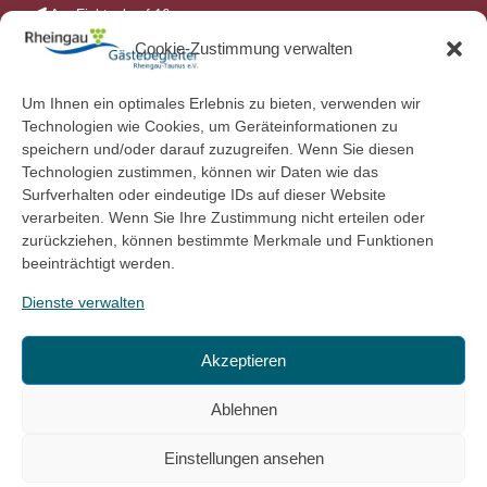
Am Fichtenkopf 16
65385 Rüdesheim am Rhein
Cookie-Zustimmung verwalten
+49 (0)6722 710 72 88
+49 (0)6722 710 72 89
Kontakt
Um Ihnen ein optimales Erlebnis zu bieten, verwenden wir
Technologien wie Cookies, um Geräteinformationen zu
speichern und/oder darauf zuzugreifen. Wenn Sie diesen
Technologien zustimmen, können wir Daten wie das
Impressum
Surfverhalten oder eindeutige IDs auf dieser Website
Datenschutz
verarbeiten. Wenn Sie Ihre Zustimmung nicht erteilen oder
Bildrechte
zurückziehen, können bestimmte Merkmale und Funktionen
Cookie-Richtlinie (EU)
beeinträchtigt werden.
Dienste verwalten
Gästebegleiter Rheingau-Taunus e.V.
Akzeptieren
Entdecken Sie mit uns eine der schönsten Regionen Deutschlands
Ablehnen
2003 - 2026 Gästebegleiter Rheingau-Taunus e.V. - Entdecken Sie mit
Einstellungen ansehen
uns eine der schönsten Regionen Deutschlands
Datenschutz